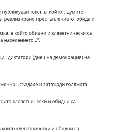
е публикуван текст, в който с думите -
то е реализирано престъплението обида и
мка, в който обидни и клеветнически са
 населението...“,
вци, диктатори (днешна демокрация) на
 именно: „създаде и затвърди голямата
 който клеветнически и обидни са
 в който клеветнически и обидни са