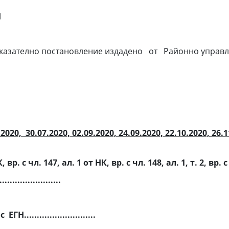
Н
.. обжалва Наказателно постановление издадено от Районно у
0, 30.07.2020, 02.09.2020, 24.09.2020, 22.10.2020, 26.11
, вр. с чл. 147, ал. 1 от НК, вр. с ч
л. 148, ал. 1, т. 2, вр.
......................
с ЕГН............................