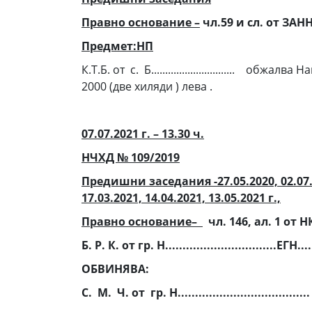
Правно основание –
чл.59 и сл. от ЗАН
Предмет:НП
К.Т.Б. от с. Б............................
2000 (две хиляди ) лева .
07.07.2021 г. – 13.30 ч.
НЧХД № 109/2019
Предишни заседания -27.05.2020, 02.07.202
17.03.2021, 14.04.2021, 13.05.2021 г.,
Правно основание–
чл. 146, ал. 1 от НК
Б. Р. К. от гр. Н................................ЕГН......
ОБВИНЯВА:
С. М. Ч. от гр. Н...................................... 