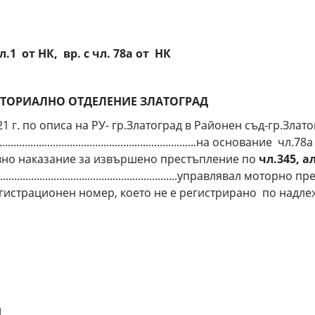
ал.1 от НК, вр. с чл. 78а от
НК
ИТОРИАЛНО ОТДЕЛЕНИЕ ЗЛАТОГРАД
1 г. по описа на РУ- гр.Златоград в Районен съд-гр.Злато
...............................................................................н
вно наказание за извършено престъпление по
чл.345, ал
...........................................................управлявал
...., без регистрационен номер, което не е регистрирано по надл
Н