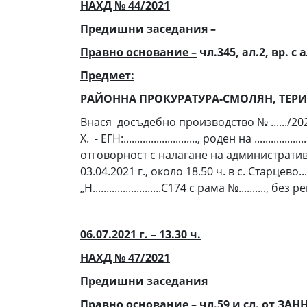
НАХД № 44/2021
Предишни заседания –
Правно основание –
чл.345, ал.2, вр. с 
Предмет:
РАЙОННА ПРОКУРАТУРА-СМОЛЯН, ТЕР
Внася досъдебно производство № ....../202
Х.
- ЕГН:..........................., роден на ..........
отговорност с налагане на администрати
03.04.2021 г., около 18.50 ч. в с. Старцево.......
„Н.........................С174 с рама №......
06.07.2021 г. – 13.30 ч.
НАХД № 47/2021
Предишни заседания
Правно основание –
чл.59 и сл. от ЗАН