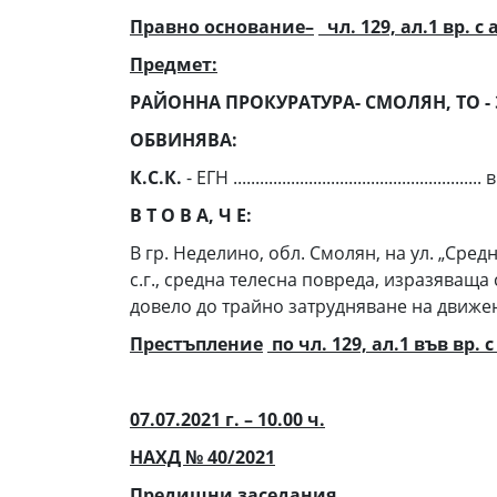
Правно основание–
чл. 129, ал.1 вр. с 
Предмет:
РАЙОННА ПРОКУРАТУРА- СМОЛЯН, ТО -
ОБВИНЯВА:
К.С.К.
- ЕГН .......................................................
В Т О В А, Ч Е:
В гр. Неделино, обл. Смолян, на ул. „Сред
с.г., средна телесна повреда, изразяваща
довело до трайно затрудняване на движени
Престъпление
по чл. 129, ал.1 във вр. с
07.07.2021 г. – 10.00 ч.
НАХД № 40/2021
Предишни заседания