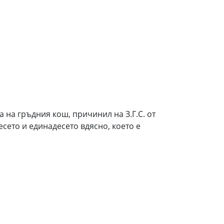
та на гръдния кош, причинил на З.Г.С. от
есето и единадесето вдясно, което е