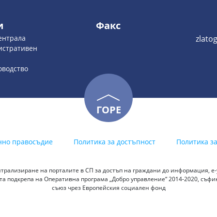
и
Факс
Централа
zlato
истративен
оводство
ГОРЕ
нно правосъдие
Политика за достъпност
Политика з
трализиране на порталите в СП за достъп на граждани до информация, е-у
а подкрепа на Оперативна програма „Добро управление“ 2014-2020, съф
съюз чрез Европейския социален фонд