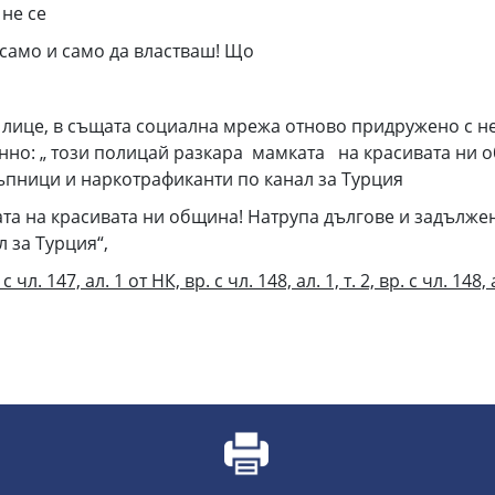
 не се
 само и само да властваш! Що
то лице, в същата социална мрежа отново придружено с не
енно: „ този полицай разкара мамката на красивата ни 
ъпници и наркотрафиканти по канал за Турция
ата на красивата ни община! Натрупа дългове и задълж
 за Турция“,
 чл. 147, ал. 1 от НК, вр. с ч
л. 148, ал. 1, т. 2, вр. с чл. 148,