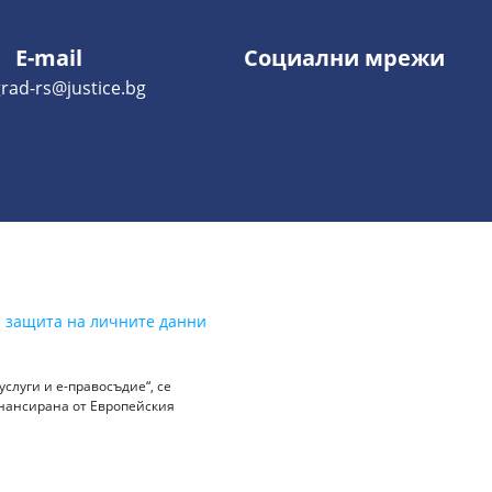
E-mail
Социални мрежи
grad-rs@justice.bg
а защита на личните данни
слуги и е-правосъдие“, се
инансирана от Европейския