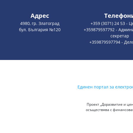
Адрес
Телефон
4980, гр. Златоград
+359 (3071) 24 53 - 
бул. България №120
+359879597792 - Админ
секретар
+359879597794 - Дел
Единен портал за електро
Проект „Доразвитие и цен
осъществява с финансоват