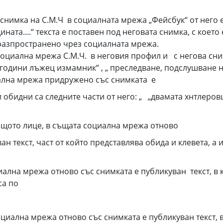
на снимка на С.М.Ч в социалната мрежа „Фейсбук“ от него 
ната....“ текста е поставен под неговата снимка, с кое
разпространено чрез социалната мрежа.
а социална мрежа С.М.Ч. в неговия профил и с негова сни
4 години лъжец измамник“ , „ преследване, подслушване на
циална мрежа придружено със снимката е
и обидни са следните части от него: „ „двамата хнтлеро
 същото лице, в същата социална мрежа отново
н текст, част от който представлява обида и клевета, а
оциална мрежа отново със снимката е публикуван текст, в
са по
 социална мрежа отново със снимката е публикуван текст,