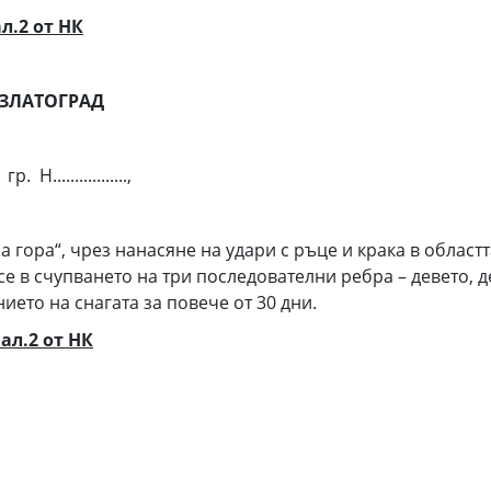
ал.2 от НК
 ЗЛАТОГРАД
. в гр. Н.................,
на гора“, чрез нанасяне на удари с ръце и крака в област
 се в счупването на три последователни ребра – девето, д
ето на снагата за повече от 30 дни.
 ал.2 от НК