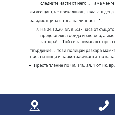
следните части от него: „ ама ченге
ли усещаш, че прекаляваш, залагаш деца
за идиотщина е това на личност “.
На 04.10.2019г. в 6:37 часа от също
представлява обида и клевета, а им
затвора! Той се занимавал с прест
твърдение: „ този полицай разкара мамк
престъпници и наркотрафиканти по канал
Престъпление по чл. 146, ал. 1 от Нк, вр. с