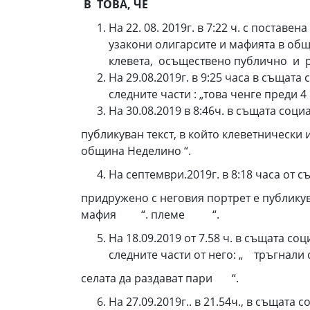
В ТОВА, ЧЕ
На 22. 08. 2019г. в 7:22 ч. с поставе
узакони олигарсите и мафията в общи
клевета, осъществено публично и 
На 29.08.2019г. в 9:25 часа в същат
следните части : „това ченге преди 
На 30.08.2019 в 8:46ч. в същата со
публикуван текст, в който клеветнически 
община Неделино “.
На септември.2019г. в 8:18 часа от
придружено с неговия портрет е публикува
мафия “. племе “.
На 18.09.2019 от 7.58 ч. в същата с
следните части от него: „ тръгнали 
селата да раздават пари “.
На 27.09.2019г.. в 21.54ч., в същата