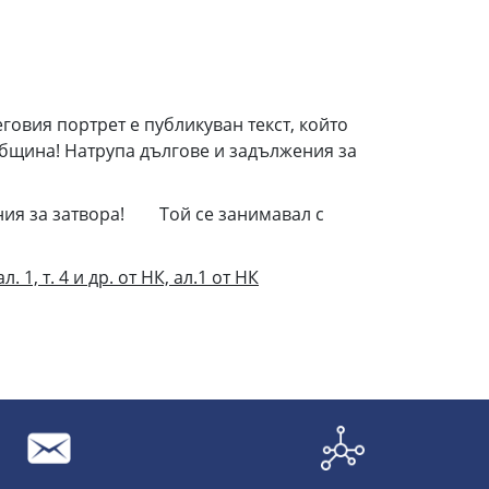
говия портрет е публикуван текст, който
община! Натрупа дългове и задължения за
ения за затвора! Той се занимавал с
 ал. 1, т. 4 и др. от НК, ал.1 от НК