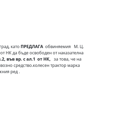
град, като
ПРЕДЛАГА
обвиняемия М. Ц.
а основание чл.78а от НК да бъде освободен от наказателна
.2, във вр. с ал.1 от НК,
за това, че на
 моторно превозно средство.колесен трактор марка
ежния ред .